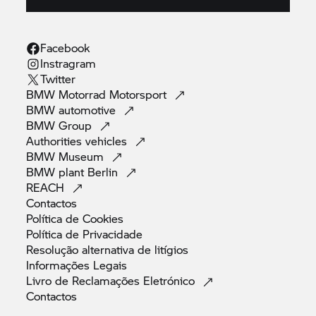
Responsabilidade
Facebook
Este site foi criado com o maior cuidado possível.
Instragram
Apesar disso, não é possível garantir a inexistência
Twitter
de erros, nem a precisão das informações
BMW Motorrad
Motorsport
apresentadas. Exclui-se qualquer responsabilidade
BMW
automotive
por dados decorrentes da utilização direta ou
BMW
Group
indireta deste site, desde que estes não decorram
Authorities
vehicles
BMW
Museum
de dolo ou negligência.
BMW plant
Berlin
REACH
A BMW AG não assume qualquer
Contactos
responsabilidade pelos conteúdos das páginas
Política de
Cookies
web operadas por terceiros com conexões a partir
Política de
Privacidade
deste site.
Resolução alternativa de
litígios
Informações
Legais
Livro de Reclamações
Eletrónico
Contactos
Direitos de utilização