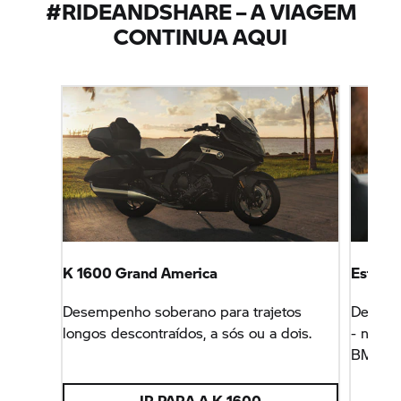
#RIDEANDSHARE – A VIAGEM
CONTINUA AQUI
K 1600
Grand America
Estilo
Desempenho soberano para trajetos
Descob
longos descontraídos, a sós ou a dois.
- na no
BMW Mo
IR PARA A K 1600