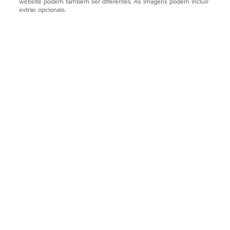
website podem também ser diferentes. As imagens podem incluir
extras opcionais.