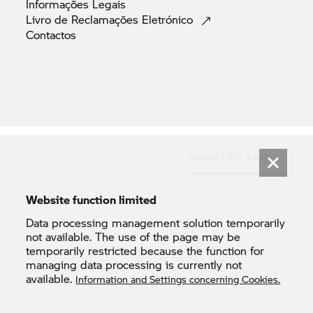
Informações
Legais
Livro de Reclamações
Eletrónico
Contactos
Website function limited
Data processing management solution temporarily
© BMW AG 2026
not available. The use of the page may be
Nota: todos os motociclos são fornecidos apenas com o
equipamento exigido por lei (Em conformidade com a norma Euro
temporarily restricted because the function for
5). Os motociclos representados nas imagens e vídeos deste
managing data processing is currently not
website podem também ser diferentes. As imagens podem incluir
available.
Information and Settings concerning Cookies.
extras opcionais.