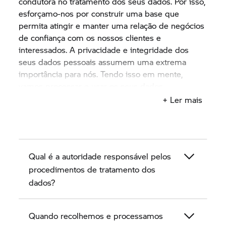
condutora no tratamento dos seus dados. Por isso,
esforçamo-nos por construir uma base que
permita atingir e manter uma relação de negócios
de confiança com os nossos clientes e
interessados. A privacidade e integridade dos
seus dados pessoais assumem uma extrema
importância para nós. Tendo isso em mente,
vamos processar e usar os seus dados
cuidadosamente, de forma objetiva ou de acordo
+ Ler mais
com a sua autorização e em conformidade com a
legislação relativa à proteção de dados.
Esta política de privacidade descreve, nos
Qual é a autoridade responsável pelos
capítulos seguintes, o modo como nós,
concessionário de motos vendedor
procedimentos de tratamento dos
BMW Motorrad
enquanto parceiros BMW,
dados?
obtemos, tratamos e usamos dados de clientes e
interessados.Esta política de privacidade descreve,
Quando recolhemos e processamos
nos capítulos seguintes, o modo como nós,