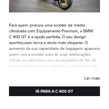
Para quem procura uma scooter de média
cilindrada com Equipamento Premium, a BMW
C 400 GT
é a opção perfeita. O seu design
aperfeiçoado torna-a ainda mais elegante. O
aumento da sua capacidade de bagagem apaixona
quem usa a scooter para as suas deslocações
diárias ou para fazer uma escapadinha de fim de
semana. Performance, conforto e Connectivity são
mais inspiradores do que nunca.
Ler mais
IR PARA A
C 400 GT