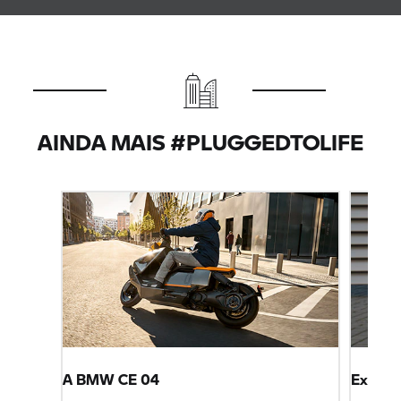
AINDA MAIS #PLUGGEDTOLIFE
A
BMW CE 04
Experie