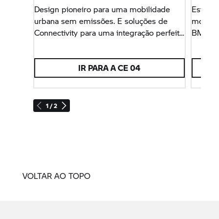
Design pioneiro para uma mobilidade
Estás #
urbana sem emissões. E soluções de
modelos
Connectivity para uma integração perfeita
BMW M
no teu dia a dia.
conduç
nos arr
IR PARA A
CE 04
1 / 2
VOLTAR AO TOPO