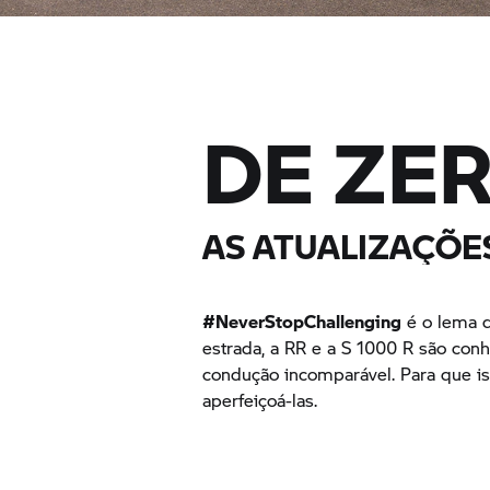
DE ZE
AS ATUALIZAÇÕ
#NeverStopChallenging
é o lema d
estrada, a RR e a
S 1000 R
são conhe
condução incomparável. Para que i
aperfeiçoá-las.