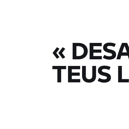
« DES
TEUS L