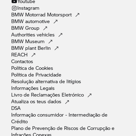
Youtube
Instagram
BMW Motorrad
Motorsport
BMW
automotive
BMW
Group
Authorities
vehicles
BMW
Museum
BMW plant
Berlin
REACH
Contactos
Política de
Cookies
Política de
Privacidade
Resolução alternativa de
litígios
Informações
Legais
Livro de Reclamações
Eletrónico
Atualiza os teus
dados
DSA
Informação consumidor - Intermediação de
Crédito
Plano de Prevenção de Riscos de Corrupção e
Infrações
Conexas