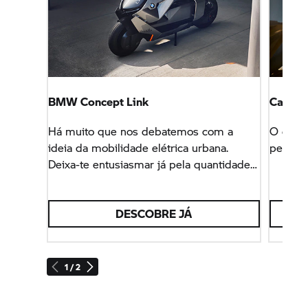
BMW Concept Link
Capace
Há muito que nos debatemos com a
O capac
ideia da mobilidade elétrica urbana.
perfeiç
Deixa-te entusiasmar já pela quantidade
de ideias de um veículo concetual que
conseguimos, finalmente, concretizar na
BWM
CE 04.
DESCOBRE JÁ
1 / 2