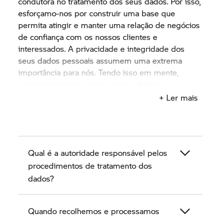
condutora no tratamento dos seus dados. Por isso,
esforçamo-nos por construir uma base que
permita atingir e manter uma relação de negócios
de confiança com os nossos clientes e
interessados. A privacidade e integridade dos
seus dados pessoais assumem uma extrema
importância para nós. Tendo isso em mente,
vamos processar e usar os seus dados
cuidadosamente, de forma objetiva ou de acordo
+ Ler mais
com a sua autorização e em conformidade com a
legislação relativa à proteção de dados.
Esta política de privacidade descreve, nos
Qual é a autoridade responsável pelos
capítulos seguintes, o modo como nós,
concessionário de motos vendedor
procedimentos de tratamento dos
BMW Motorrad
enquanto parceiros BMW,
dados?
obtemos, tratamos e usamos dados de clientes e
interessados.Esta política de privacidade descreve,
Quando recolhemos e processamos
nos capítulos seguintes, o modo como nós,