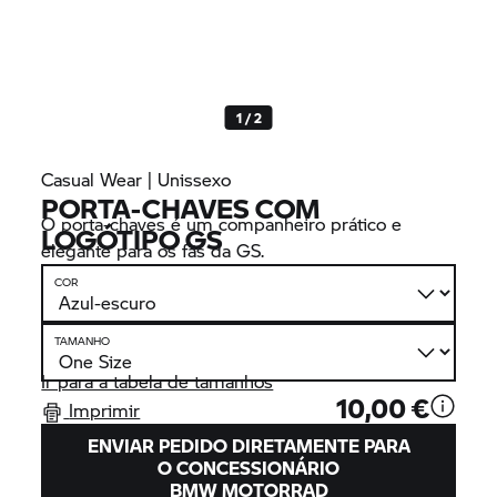
1 / 2
Casual Wear | Unissexo
PORTA-CHAVES COM
O porta-chaves é um companheiro prático e
LOGÓTIPO GS
elegante para os fãs da GS.
COR
TAMANHO
Ir para a tabela de tamanhos
10,00 €
Imprimir
ENVIAR PEDIDO DIRETAMENTE PARA
O CONCESSIONÁRIO
BMW MOTORRAD