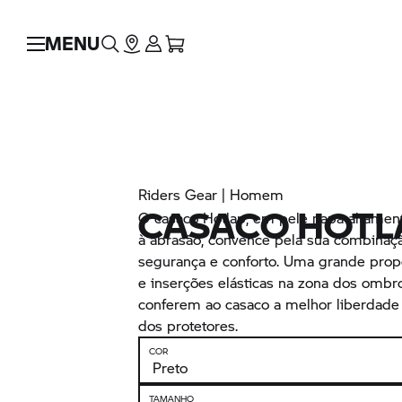
MENU
Riders Gear | Homem
CASACO HOTL
O casaco Hotlap, em pele napa altament
à abrasão, convence pela sua combinaç
segurança e conforto. Uma grande propo
e inserções elásticas na zona dos omb
conferem ao casaco a melhor liberdade
dos protetores.
COR
TAMANHO