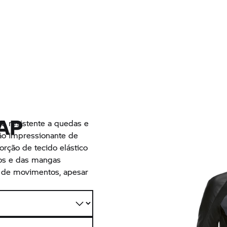
AP
e resistente a quedas e
ão impressionante de
rção de tecido elástico
ros e das mangas
 de movimentos, apesar