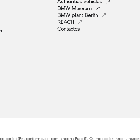
Authorities
vehicles
BMW
Museum
BMW plant
Berlin
REACH
Contactos
m
ido por lei (Em conformidade com a norma Euro 5). Os motociclos representado