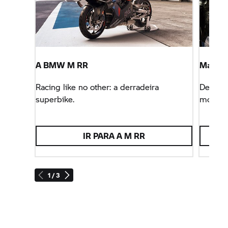
A
BMW M
RR
Mais v
Racing like no other: a derradeira
Descobr
superbike.
motoriz
IR PARA A
M RR
1 / 3