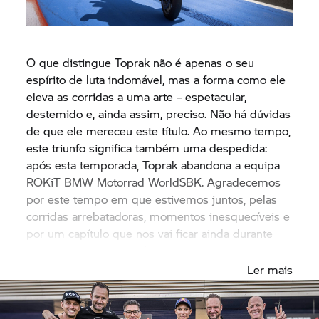
O que distingue Toprak não é apenas o seu
espírito de luta indomável, mas a forma como ele
eleva as corridas a uma arte – espetacular,
destemido e, ainda assim, preciso. Não há dúvidas
de que ele mereceu este título. Ao mesmo tempo,
este triunfo significa também uma despedida:
após esta temporada, Toprak abandona a equipa
ROKiT
BMW Motorrad
WorldSBK. Agradecemos
por este tempo em que estivemos juntos, pelas
corridas arrebatadoras, momentos inesquecíveis e
por um capítulo que nos vai ficar ainda durante
muito tempo na memória.
Ler mais