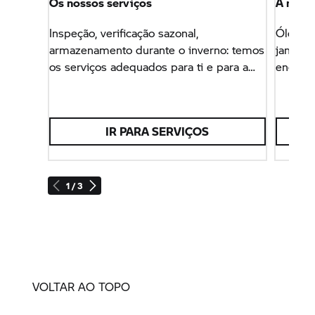
Os nossos serviços
A noss
Inspeção, verificação sazonal,
Óleo do
armazenamento durante o inverno: temos
jantes,
os serviços adequados para ti e para a
encontr
tua moto.
manuten
IR PARA SERVIÇOS
1 / 3
VOLTAR AO TOPO