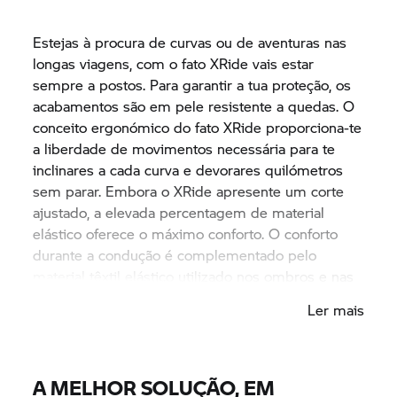
Estejas à procura de curvas ou de aventuras nas
longas viagens, com o fato XRide vais estar
sempre a postos. Para garantir a tua proteção, os
acabamentos são em pele resistente a quedas. O
conceito ergonómico do fato XRide proporciona-te
a liberdade de movimentos necessária para te
inclinares a cada curva e devorares quilómetros
sem parar. Embora o XRide apresente um corte
ajustado, a elevada percentagem de material
elástico oferece o máximo conforto. O conforto
durante a condução é complementado pelo
material têxtil elástico utilizado nos ombros e nas
mangas, para além das aberturas colocadas em
Ler mais
posições especiais para criar dobras ergonómicas.
A MELHOR SOLUÇÃO, EM