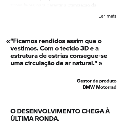
zonas livres para garantir a otimização da
liberdade de movimentos. Assim, surgiu o
Ler mais
“conceito ergonómico” e, a partir daí, o design final
do fato.
«
“Ficamos rendidos assim que o
vestimos. Com o tecido 3D e a
estrutura de estrias consegue-se
uma circulação de ar natural.” »
Gestor de produto
BMW Motorrad
O DESENVOLVIMENTO CHEGA À
ÚLTIMA RONDA.