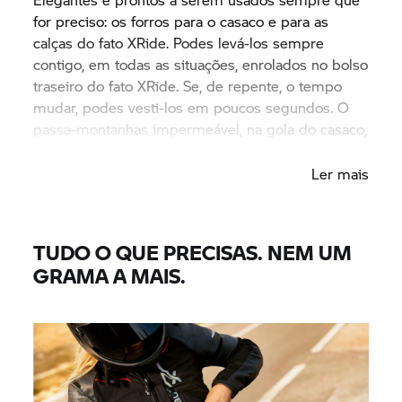
for preciso: os forros para o casaco e para as
calças do fato XRide. Podes levá-los sempre
contigo, em todas as situações, enrolados no bolso
traseiro do fato XRide. Se, de repente, o tempo
mudar, podes vesti-los em poucos segundos. O
passa-montanhas impermeável, na gola do casaco,
protege da humidade e do vento.
Ler mais
TUDO O QUE PRECISAS. NEM UM
GRAMA A MAIS.