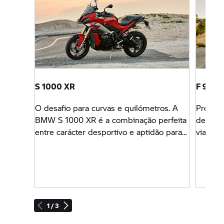
S 1000 XR
F 900 
O desafio para curvas e quilómetros. A
Prestaç
BMW
S 1000 XR
é a combinação perfeita
de curv
entre carácter desportivo e aptidão para
viagens
longas viagens.
1 / 3