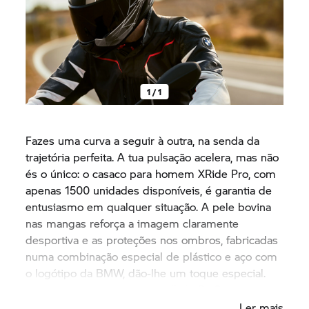
1 / 1
Fazes uma curva a seguir à outra, na senda da
trajetória perfeita. A tua pulsação acelera, mas não
és o único: o casaco para homem XRide Pro, com
apenas 1500 unidades disponíveis, é garantia de
entusiasmo em qualquer situação. A pele bovina
nas mangas reforça a imagem claramente
desportiva e as proteções nos ombros, fabricadas
numa combinação especial de plástico e aço com
o logótipo da BMW, dão-lhe um toque especial.
Estás pronto para o casaco XRide Pro?
Ler mais