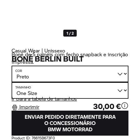
1 / 2
Casual Wear | Unissexo
Boné de 5 painéis com fecho snapback e inscrição
BONÉ BERLIN BUILT
impressa.
COR
TAMANHO
Ir para a tabela de tamanhos
30,00 €
Imprimir
ENVIAR PEDIDO DIRETAMENTE PARA
O CONCESSIONÁRIO
BMW MOTORRAD
Product ID:
76615B673F0