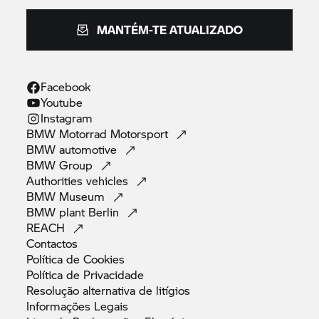
MANTÉM-TE ATUALIZADO
Facebook
Youtube
Instagram
BMW Motorrad
Motorsport
BMW
automotive
BMW
Group
Authorities
vehicles
BMW
Museum
BMW plant
Berlin
REACH
Contactos
Política de
Cookies
Política de
Privacidade
Resolução alternativa de
litígios
Informações
Legais