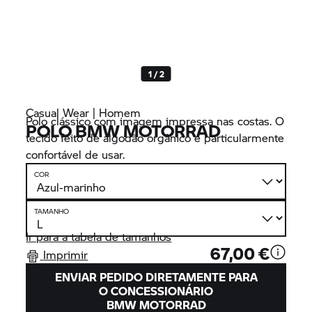
1 / 2
Casual Wear | Homem
Polo clássico com imagem impressa nas costas. O
POLO BMW MOTORRAD
tecido feito de algodão orgânico é particularmente
confortável de usar.
COR
TAMANHO
Ir para a tabela de tamanhos
67,00 €
Imprimir
ENVIAR PEDIDO DIRETAMENTE PARA
O CONCESSIONÁRIO
BMW MOTORRAD