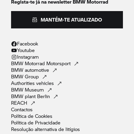
Regista-te já na newsletter
BMW Motorrad
MANTÉM-TE ATUALIZADO
Facebook
Youtube
Instagram
BMW Motorrad
Motorsport
BMW
automotive
BMW
Group
Authorities
vehicles
BMW
Museum
BMW plant
Berlin
REACH
Contactos
Política de
Cookies
Política de
Privacidade
Resolução alternativa de
litígios