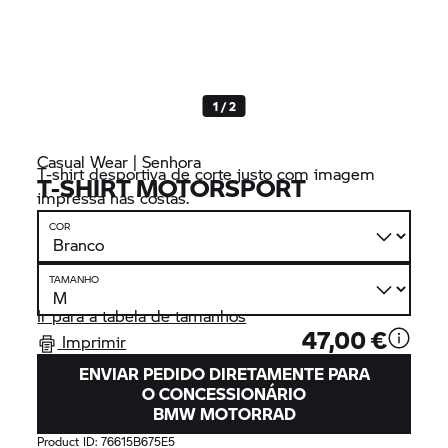
1 / 2
Casual Wear | Senhora
T-shirt desportiva de corte justo com imagem
T-SHIRT MOTORSPORT
impressa nas costas.
COR
TAMANHO
Ir para a tabela de tamanhos
47,00 €
Imprimir
ENVIAR PEDIDO DIRETAMENTE PARA
O CONCESSIONÁRIO
BMW MOTORRAD
Product ID:
76615B675E5