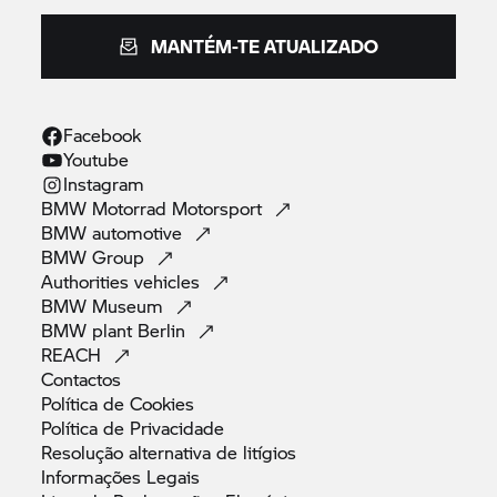
MANTÉM-TE ATUALIZADO
Facebook
Youtube
Instagram
BMW Motorrad
Motorsport
BMW
automotive
BMW
Group
Authorities
vehicles
BMW
Museum
BMW plant
Berlin
REACH
Contactos
Política de
Cookies
Política de
Privacidade
Resolução alternativa de
litígios
Informações
Legais