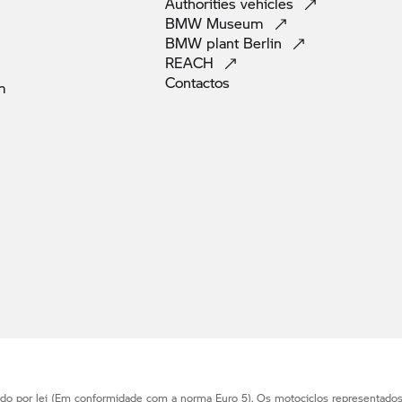
Authorities
vehicles
BMW
Museum
BMW plant
Berlin
REACH
Contactos
m
ido por lei (Em conformidade com a norma Euro 5). Os motociclos representado