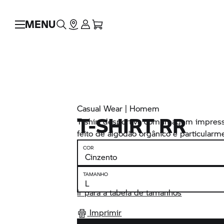
MENU
Casual Wear | Homem
T-SHIRT RR
T-shirt desportiva com imagem impress
feito de algodão orgânico é particularme
COR
TAMANHO
Ir para a tabela de tamanhos
Imprimir