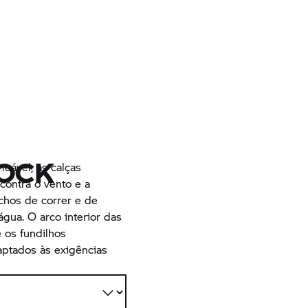
LOCK
eável, as calças
contra o vento e a
chos de correr e de
ua. O arco interior das
e os fundilhos
aptados às exigências