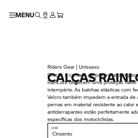
MENU
Riders Gear | Unissexo
CALÇAS RAIN
Graças à camada de poliuretano imperm
RainLock oferecem uma proteção fiável 
intempérie. As bainhas elásticas com fe
Velcro também impedem a entrada de ág
pernas em material resistente ao calor 
antiderrapantes estão perfeitamente ad
específicas dos motociclistas.
COR