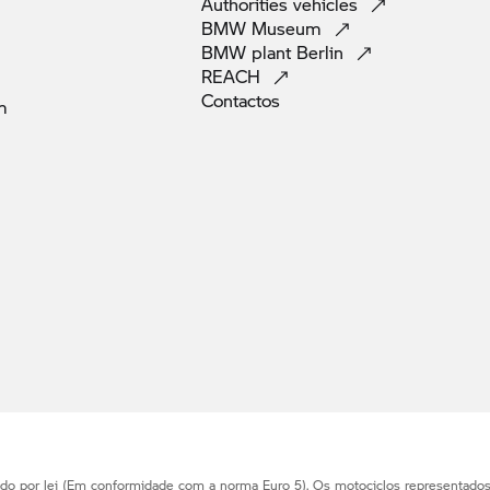
Authorities
vehicles
BMW
Museum
BMW plant
Berlin
REACH
Contactos
m
ido por lei (Em conformidade com a norma Euro 5). Os motociclos representado