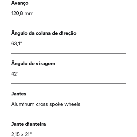
Avanço
120,8 mm
Ângulo da coluna de direção
63,1°
Ângulo de viragem
42°
Jantes
Aluminum cross spoke wheels
Jante dianteira
2,15 x 21"