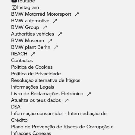
Youtube
Instagram
BMW Motorrad
Motorsport
BMW
automotive
BMW
Group
Authorities
vehicles
BMW
Museum
BMW plant
Berlin
REACH
Contactos
Política de
Cookies
Política de
Privacidade
Resolução alternativa de
litígios
Informações
Legais
Livro de Reclamações
Eletrónico
Atualiza os teus
dados
DSA
Informação consumidor - Intermediação de
Crédito
Plano de Prevenção de Riscos de Corrupção e
Infrações
Conexas