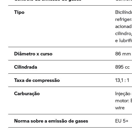
Tipo
Bicilín
refriger
acionad
cilindr
e lubrif
Diâmetro x curso
86 mm 
Cilindrada
895 cc
Taxa de compressão
13,1 : 1
Carburação
Injeção 
motor: 
wire
Norma sobre a emissão de gases
EU 5+