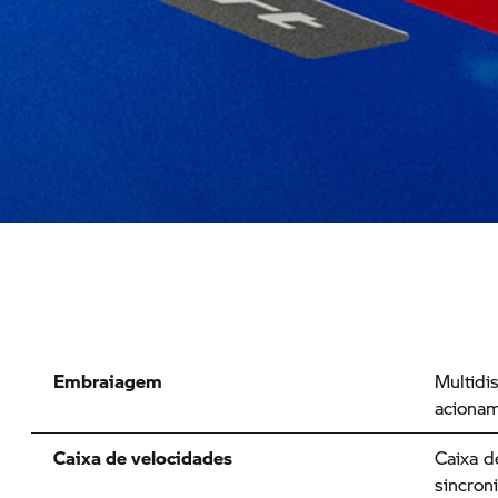
Embraiagem
Multidi
aciona
Caixa de velocidades
Caixa d
sincron