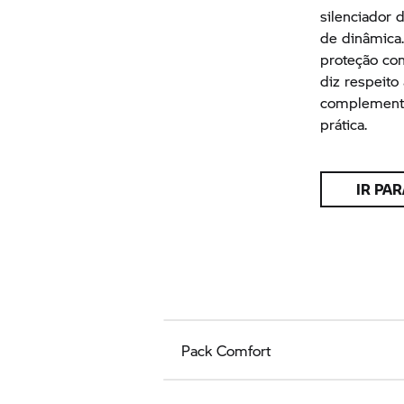
silenciador 
de dinâmica
proteção con
diz respeito
complementa
prática.
IR PA
Pack Comfort