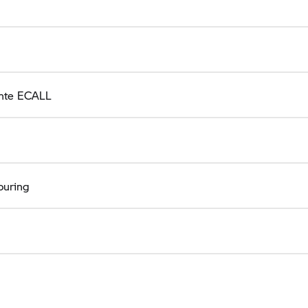
ente ECALL
ouring