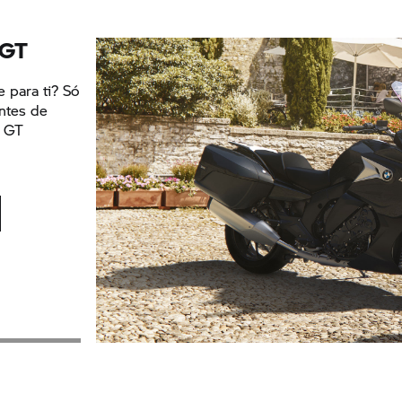
 GT
e para ti? Só
ontes de
0 GT