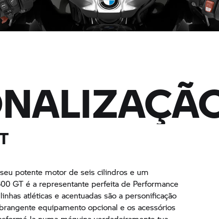
NALIZAÇÃ
GT
seu potente motor de seis cilindros e um
600 GT
é a representante perfeita de Performance
inhas atléticas e acentuadas são a personificação
 abrangente equipamento opcional e os acessórios
nsformá-la numa máquina verdadeiramente tua.